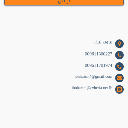
مطبخ (9)
سياسة (9)
تراث (7)
أطفال (7)
بيروت لبنان
قانون (6)
009611300227
علم نفس (5)
009611701974
اجتماع (5)
ibnhazim4@gmail.com
تزكية (5)
ibnhazim@cyberia.net.lb
اقتصاد (5)
أسرة (5)
أخلاق (4)
معلومات (3)