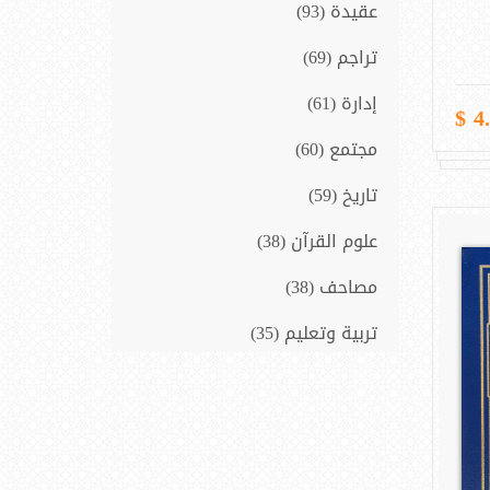
عقيدة (93)
تراجم (69)
إدارة (61)
4.5
مجتمع (60)
تاريخ (59)
علوم القرآن (38)
مصاحف (38)
تربية وتعليم (35)
سيرة نبوية (33)
فلسفة و فكر (14)
المنطق (10)