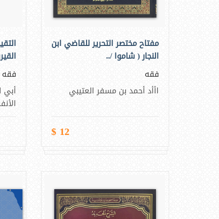
مفتاح مختصر التحرير للقاضي ابن
التقي
النجار ( شاموا /..
القيرو
فقه
فقه
اأأد أحمد بن مسفر العتيبي
أبي ا
الأنف
12 $