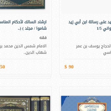
يد على رسالة ابن أبي زيد
ارشاد السالك لأحكام المناس
اني 1/5
شاموا / مجلد ) (..
فقه
لحجاج يوسف بن عمر
الامام شمس الدين محمد بن
اسي
شهاب الدين..
50 $
90 $