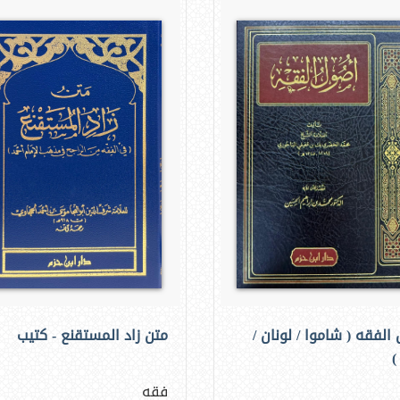
الفقه ( شاموا / لونان /
متن زاد المستقنع - كتيب
)
فقه