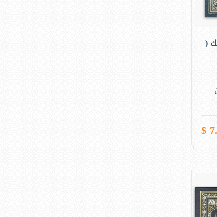
ك (
7.