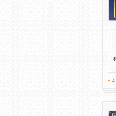
وعظ وإرشاد (9)
مطبخ (9)
سياسة (9)
تراث (7)
أطفال (7)
اق
قانون (6)
علم نفس (5)
4.5
اجتماع (5)
تزكية (5)
اقتصاد (5)
أسرة (5)