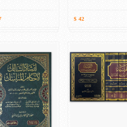
$
42 $