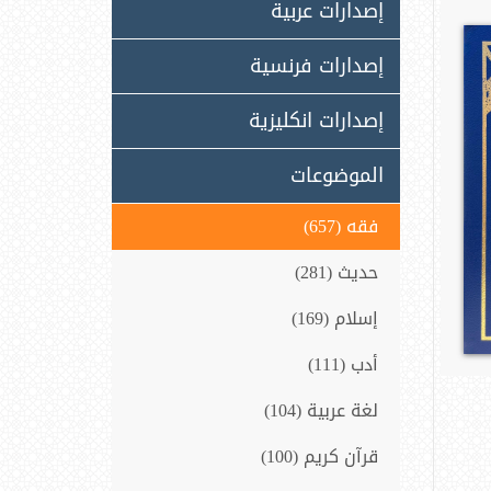
إصدارات عربية
إصدارات فرنسية
إصدارات انكليزية
الموضوعات
فقه (657)
حديث (281)
إسلام (169)
أدب (111)
لغة عربية (104)
قرآن كريم (100)