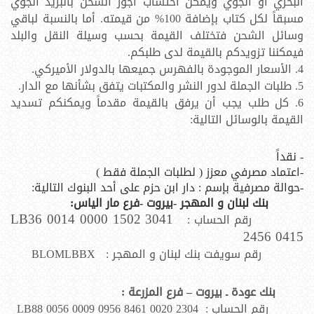
البحري أو الجوي ويمكن احتساب أجور الشحن بالبريد الجوي
مسبقاً لكل كتاب بإضافة 100% من قيمته. أما بالنسبة لباقي
وسائل الشحن فتختلف القيمة بحسب وسيلة النقل والبلد
فيمكننا تزويدكم بالقيمة لدى طلبكم.
4. الأسعار الموجودة بالفهرس جميعها بالدولار الأميركي.
5. طلبات الجملة لدور النشر والمكتبات يتفق بشأنها مع الدار.
6. كل طلب يجب أن يرفق بالقيمة مقدماً ويمكنكم تسديد
القيمة بالوسائل التالية:
- نقداً
-اعتماد مصرفي معزز ( لطلبات الجملة فقط )
-حوالة مصرفية بإسم : دار ابن حزم على أحد البنوك التالية:
بنك لبنان و المهجر -بيروت -فرع مار الياس:
LB36 0014 0000 1502 3041
رقم الحساب :
2456 0415
رقم سويفت بنك لبنان و المهجر :
BLOMLBBX
بنك عودة ـ بيروت – فرع المزرعة :
رقم الحساب : LB88 0056 0009 0956 8461 0020 2304