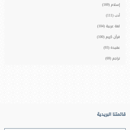
إسلام (169)
أدب (111)
لغة عربية (104)
قرآن كريم (100)
عقيدة (93)
تراجم (69)
إدارة (61)
مجتمع (60)
تاريخ (59)
علوم القرآن (38)
مصاحف (38)
قائمتنا البريدية
تربية وتعليم (35)