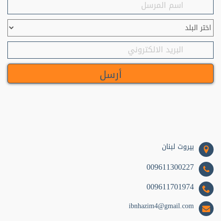
سيرة نبوية (33)
فلسفة و فكر (14)
المنطق (10)
وعظ وإرشاد (9)
مطبخ (9)
سياسة (9)
تراث (7)
أطفال (7)
بيروت لبنان
قانون (6)
009611300227
علم نفس (5)
009611701974
اجتماع (5)
ibnhazim4@gmail.com
تزكية (5)