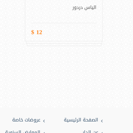
الياس دردور
12 $
الصفحة الرئيسية
عروضات خاصة
عن الدار
المعارض السنوية