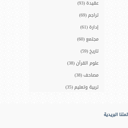
عقيدة (93)
تراجم (69)
إدارة (61)
مجتمع (60)
تاريخ (59)
علوم القرآن (38)
مصاحف (38)
تربية وتعليم (35)
سيرة نبوية (33)
فلسفة و فكر (14)
متنا البريدية
المنطق (10)