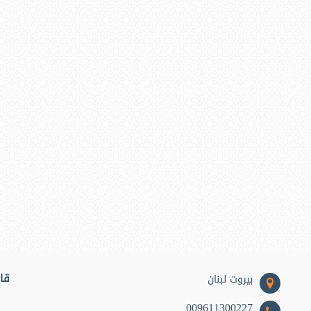
قائ
بيروت لبنان
009611300227