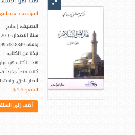
هذا هو الاسلام 
المؤلف:
د مصطفى 
التصنيف:
إسلام
سنة الاصدار:
2010
ردمك:
89953818849
نبذة عن الكتاب:
هذا الكتاب هو عبا
كانت فتحاً جديداً 
أنصار الحق, واستجا
السعر:
5.5 $
أضف إلى السلة