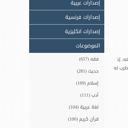
إصدارات عربية
إصدارات فرنسية
إصدارات انكليزية
الموضوعات
فقه (657)
ه, إذ
طرب له
حديث (281)
إسلام (169)
أدب (111)
لغة عربية (104)
قرآن كريم (100)