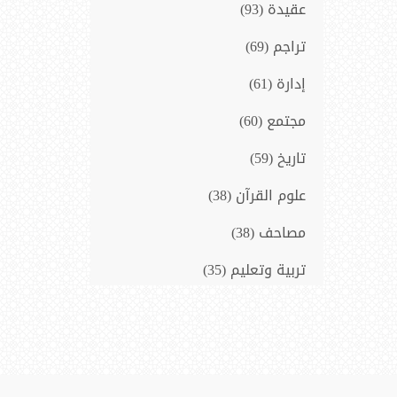
عقيدة (93)
تراجم (69)
إدارة (61)
مجتمع (60)
تاريخ (59)
علوم القرآن (38)
مصاحف (38)
تربية وتعليم (35)
سيرة نبوية (33)
فلسفة و فكر (14)
المنطق (10)