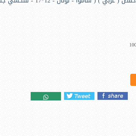
 عربي ) ( شاموا - لونان - 12*17 - فلكسي جلد )
10