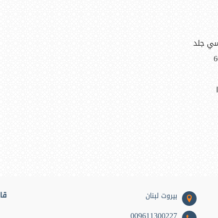
ي جلد
6
قائ
بيروت لبنان
009611300227