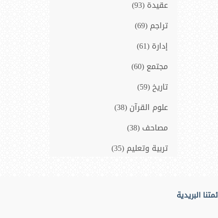
عقيدة (93)
تراجم (69)
إدارة (61)
مجتمع (60)
تاريخ (59)
علوم القرآن (38)
مصاحف (38)
تربية وتعليم (35)
سيرة نبوية (33)
فلسفة و فكر (14)
متنا البريدية
المنطق (10)