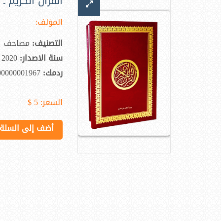
القرآن الكريم ـ حفص (
المؤلف:
التصنيف:
مصاحف
سنة الاصدار:
2020
ردمك:
00000001967
السعر:
5 $
أضف إلى السلة