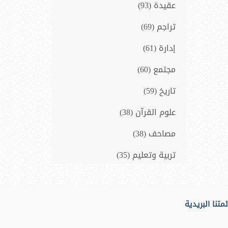
عقيدة (93)
تراجم (69)
إدارة (61)
مجتمع (60)
تاريخ (59)
علوم القرآن (38)
مصاحف (38)
تربية وتعليم (35)
سيرة نبوية (33)
فلسفة و فكر (14)
متنا البريدية
المنطق (10)