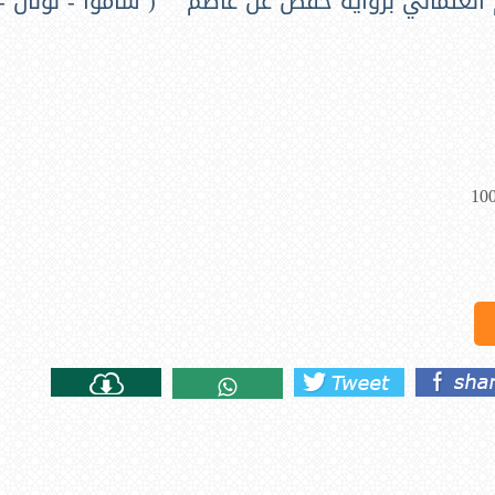
 العثماني برواية حفص عن عاصم ( شاموا - لونان -
10