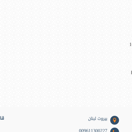
1
قائ
بيروت لبنان
009611300227