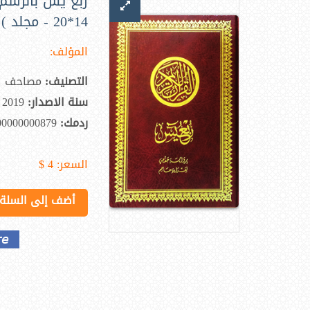
ربع يس بالرسم
14*20 - مجلد )
المؤلف:
التصنيف:
مصاحف
سنة الاصدار:
2019
ردمك:
00000000879
السعر:
4 $
أضف إلى السلة