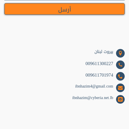
وعظ وإرشاد (9)
مطبخ (9)
سياسة (9)
تراث (7)
أطفال (7)
بيروت لبنان
قانون (6)
009611300227
علم نفس (5)
009611701974
اجتماع (5)
ibnhazim4@gmail.com
تزكية (5)
ibnhazim@cyberia.net.lb
اقتصاد (5)
أسرة (5)
أخلاق (4)